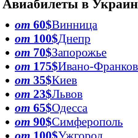
Авиабилеты в Украин
от
60$
Винница
от
100$
Днепр
от
70$
Запорожье
от
175$
Ивано-Франков
от
35$
Киев
от
23$
Львов
от
65$
Одесса
от
90$
Симферополь
от
100$
Ужгород