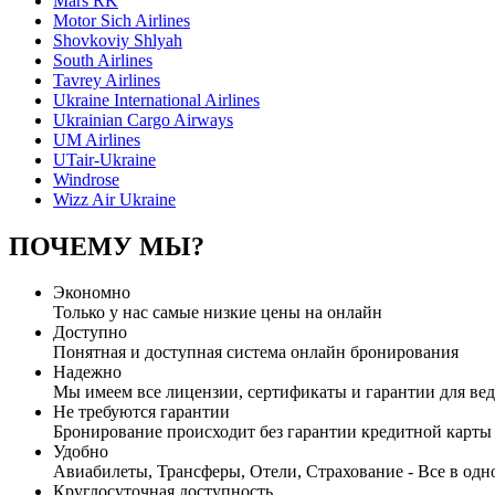
Mars RK
Motor Sich Airlines
Shovkoviy Shlyah
South Airlines
Tavrey Airlines
Ukraine International Airlines
Ukrainian Cargo Airways
UM Airlines
UTair-Ukraine
Windrose
Wizz Air Ukraine
ПОЧЕМУ МЫ?
Экономно
Только у нас самые низкие цены на онлайн
Доступно
Понятная и доступная система онлайн бронирования
Надежно
Мы имеем все лицензии, сертификаты и гарантии для вед
Не требуются гарантии
Бронирование происходит без гарантии кредитной карты
Удобно
Авиабилеты, Трансферы, Отели, Страхование - Все в одн
Круглосуточная доступность