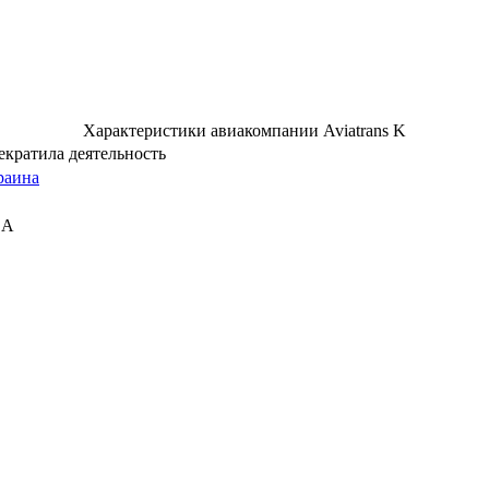
Характеристики авиакомпании Aviatrans K
екратила деятельность
раина
CA