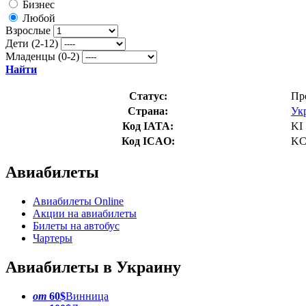
Бизнес
Любой
Взрослые
Дети (2-12)
Младенцы (0-2)
Найти
Статус:
Пр
Страна:
Ук
Код IATA:
KI
Код ICAO:
K
Авиабилеты
Авиабилеты Online
Акции на авиабилеты
Билеты на автобус
Чартеры
Авиабилеты в Украину
от
60$
Винница