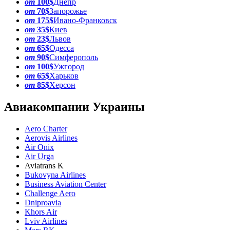
от
100$
Днепр
от
70$
Запорожье
от
175$
Ивано-Франковск
от
35$
Киев
от
23$
Львов
от
65$
Одесса
от
90$
Симферополь
от
100$
Ужгород
от
65$
Харьков
от
85$
Херсон
Авиакомпании Украины
Aero Charter
Aerovis Airlines
Air Onix
Air Urga
Aviatrans K
Bukovyna Airlines
Business Aviation Center
Challenge Aero
Dniproavia
Khors Air
Lviv Airlines