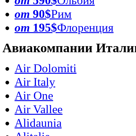
от
590$
Ольбия
от
90$
Рим
от
195$
Флоренция
Авиакомпании Итали
Air Dolomiti
Air Italy
Air One
Air Vallee
Alidaunia