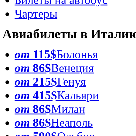
Чартеры
Авиабилеты в Итали
от
115$
Болонья
от
86$
Венеция
от
215$
Генуя
от
415$
Кальяри
от
86$
Милан
от
86$
Неаполь