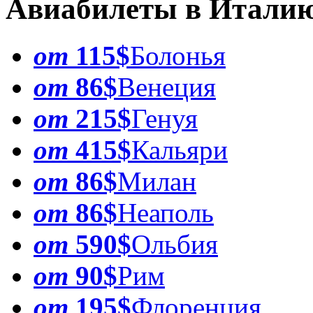
Авиабилеты в Итали
от
115$
Болонья
от
86$
Венеция
от
215$
Генуя
от
415$
Кальяри
от
86$
Милан
от
86$
Неаполь
от
590$
Ольбия
от
90$
Рим
от
195$
Флоренция