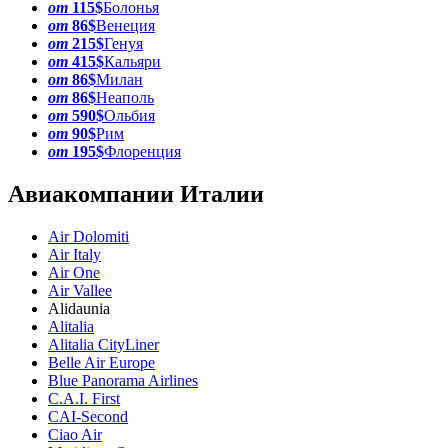
от
115$
Болонья
от
86$
Венеция
от
215$
Генуя
от
415$
Кальяри
от
86$
Милан
от
86$
Неаполь
от
590$
Ольбия
от
90$
Рим
от
195$
Флоренция
Авиакомпании Италии
Air Dolomiti
Air Italy
Air One
Air Vallee
Alidaunia
Alitalia
Alitalia CityLiner
Belle Air Europe
Blue Panorama Airlines
C.A.I. First
CAI-Second
Ciao Air