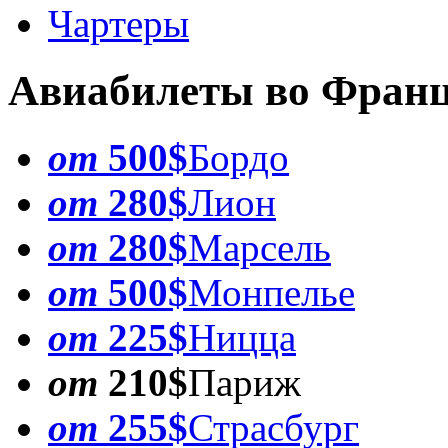
Чартеры
Авиабилеты во Фран
от
500$
Бордо
от
280$
Лион
от
280$
Марсель
от
500$
Монпелье
от
225$
Ницца
от
210$
Париж
от
255$
Страсбург