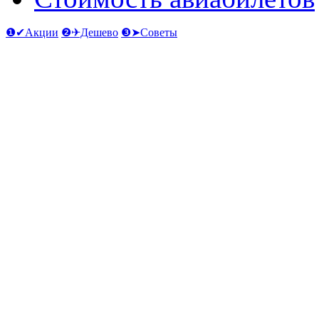
❶✔Акции
❷✈Дешево
❸➤Советы