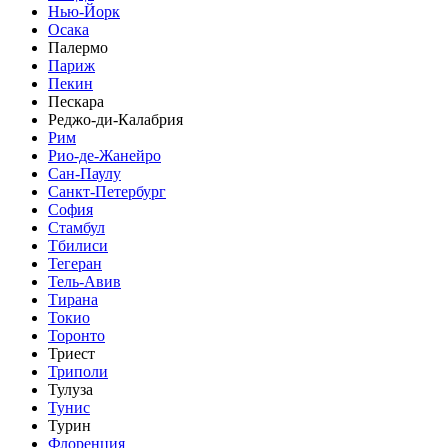
Нью-Йорк
Осака
Палермо
Париж
Пекин
Пескара
Реджо-ди-Калабрия
Рим
Рио-де-Жанейро
Сан-Паулу
Санкт-Петербург
София
Стамбул
Тбилиси
Тегеран
Тель-Авив
Тирана
Токио
Торонто
Триест
Триполи
Тулуза
Тунис
Турин
Флоренция