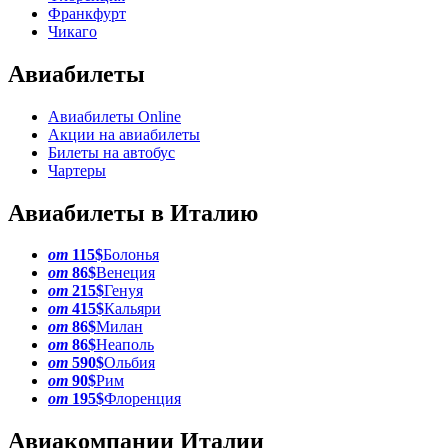
Франкфурт
Чикаго
Авиабилеты
Авиабилеты Online
Акции на авиабилеты
Билеты на автобус
Чартеры
Авиабилеты в Италию
от
115$
Болонья
от
86$
Венеция
от
215$
Генуя
от
415$
Кальяри
от
86$
Милан
от
86$
Неаполь
от
590$
Ольбия
от
90$
Рим
от
195$
Флоренция
Авиакомпании Италии