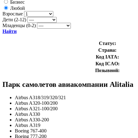
Бизнес
Любой
Взрослые
Дети (2-12)
Младенцы (0-2)
Найти
Статус:
Страна:
Код IATA:
Код ICAO:
Позывной:
Парк самолетов авиакомпании Alitalia
Airbus A318/319/320/321
Airbus A320-100/200
Airbus A321-100/200
Airbus A330
Airbus A330-200
Airbus А319
Boeing 767-400
Boeing 777-200