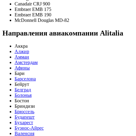
Canadair CRJ 900
Embraer EMB 175
Embraer EMB 190
McDonnell Douglas MD-82
Направления авиакомпании Alitalia
Аккра
Алжир
Амман
Амстердам
Афины
Бари
Барселона
Бейрут
Белград
Болонья
Бостон
Бриндизи
Брюссель
Будапешт
Бухарест
Буэнос-Айрес
Валенсия