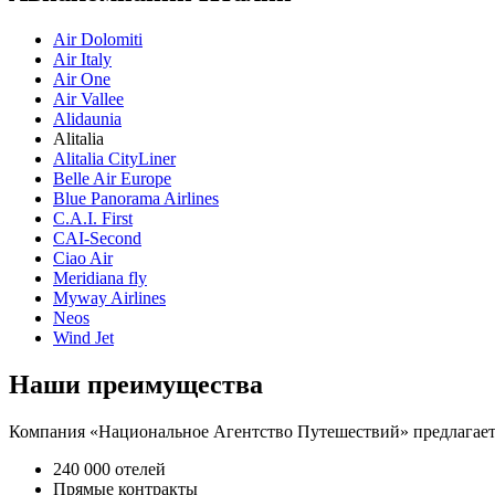
Air Dolomiti
Air Italy
Air One
Air Vallee
Alidaunia
Alitalia
Alitalia CityLiner
Belle Air Europe
Blue Panorama Airlines
C.A.I. First
CAI-Second
Ciao Air
Meridiana fly
Myway Airlines
Neos
Wind Jet
Наши преимущества
Компания «Национальное Агентство Путешествий» предлагает 
240 000 отелей
Прямые контракты