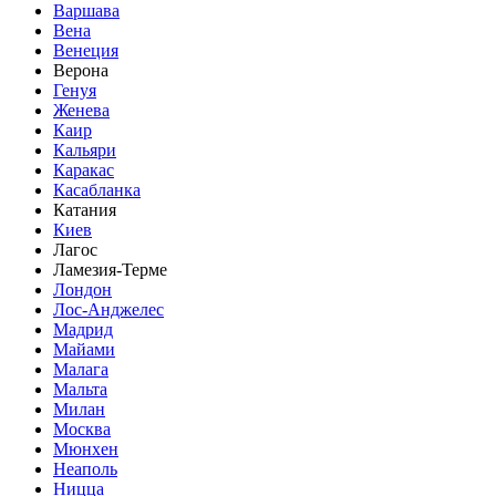
Варшава
Вена
Венеция
Верона
Генуя
Женева
Каир
Кальяри
Каракас
Касабланка
Катания
Киев
Лагос
Ламезия-Терме
Лондон
Лос-Анджелес
Мадрид
Майами
Малага
Мальта
Милан
Москва
Мюнхен
Неаполь
Ницца