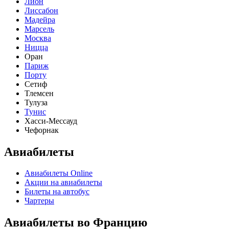
Лион
Лиссабон
Мадейра
Марсель
Москва
Ницца
Оран
Париж
Порту
Сетиф
Тлемсен
Тулуза
Тунис
Хасси-Мессауд
Чефорнак
Авиабилеты
Авиабилеты Online
Акции на авиабилеты
Билеты на автобус
Чартеры
Авиабилеты во Францию