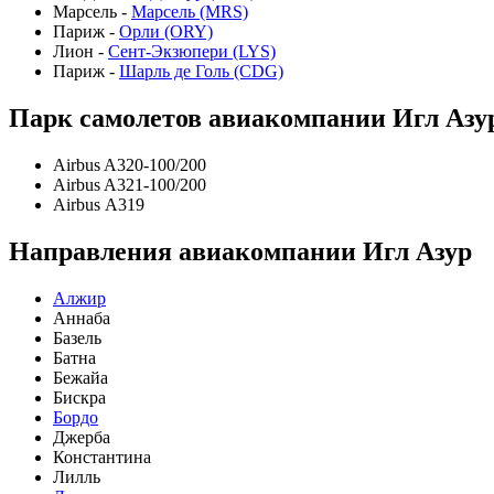
Марсель -
Марсель (MRS)
Париж -
Орли (ORY)
Лион -
Сент-Экзюпери (LYS)
Париж -
Шарль де Голь (CDG)
Парк самолетов авиакомпании Игл Азу
Airbus A320-100/200
Airbus A321-100/200
Airbus А319
Направления авиакомпании Игл Азур
Алжир
Аннаба
Базель
Батна
Бежайа
Бискра
Бордо
Джерба
Константина
Лилль