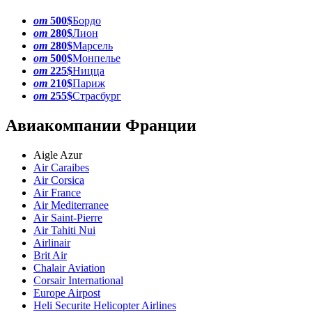
от
500$
Бордо
от
280$
Лион
от
280$
Марсель
от
500$
Монпелье
от
225$
Ницца
от
210$
Париж
от
255$
Страсбург
Авиакомпании Франции
Aigle Azur
Air Caraibes
Air Corsica
Air France
Air Mediterranee
Air Saint-Pierre
Air Tahiti Nui
Airlinair
Brit Air
Chalair Aviation
Corsair International
Europe Airpost
Heli Securite Helicopter Airlines