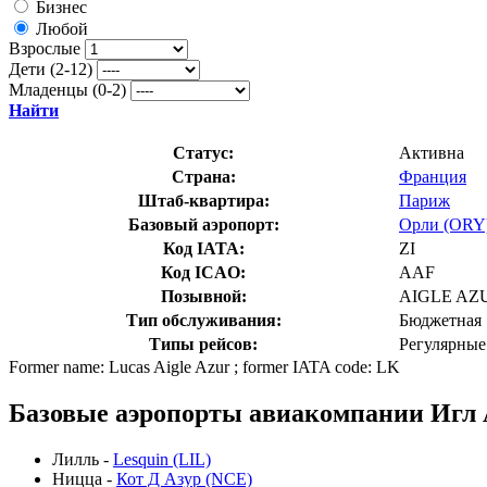
Бизнес
Любой
Взрослые
Дети (2-12)
Младенцы (0-2)
Найти
Статус:
Активна
Страна:
Франция
Штаб-квартира:
Париж
Базовый аэропорт:
Орли (ORY
Код IATA:
ZI
Код ICAO:
AAF
Позывной:
AIGLE AZ
Тип обслуживания:
Бюджетная
Типы рейсов:
Регулярные
Former name: Lucas Aigle Azur ; former IATA code: LK
Базовые аэропорты авиакомпании Игл 
Лилль -
Lesquin (LIL)
Ницца -
Кот Д Азур (NCE)