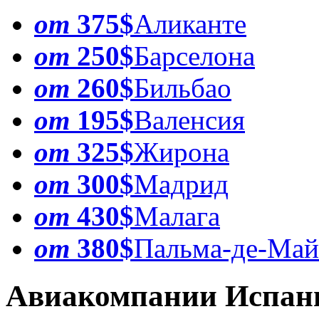
от
375$
Аликанте
от
250$
Барселона
от
260$
Бильбао
от
195$
Валенсия
от
325$
Жирона
от
300$
Мадрид
от
430$
Малага
от
380$
Пальма-де-Май
Авиакомпании Испан