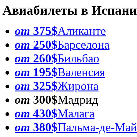
Авиабилеты в Испан
от
375$
Аликанте
от
250$
Барселона
от
260$
Бильбао
от
195$
Валенсия
от
325$
Жирона
от
300$
Мадрид
от
430$
Малага
от
380$
Пальма-де-Май