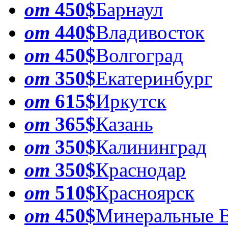
от
450$
Барнаул
от
440$
Владивосток
от
450$
Волгоград
от
350$
Екатеринбург
от
615$
Иркутск
от
365$
Казань
от
350$
Калининград
от
350$
Краснодар
от
510$
Красноярск
от
450$
Минеральные 