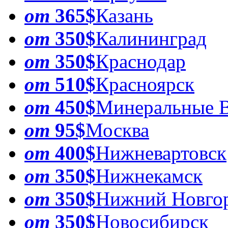
от
365$
Казань
от
350$
Калининград
от
350$
Краснодар
от
510$
Красноярск
от
450$
Минеральные 
от
95$
Москва
от
400$
Нижневартовск
от
350$
Нижнекамск
от
350$
Нижний Новго
от
350$
Новосибирск