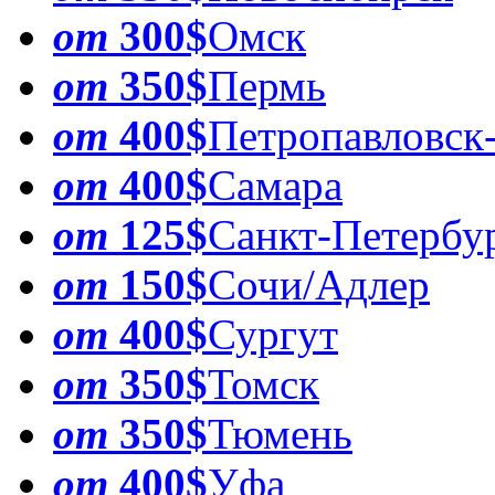
от
300$
Омск
от
350$
Пермь
от
400$
Петропавловск
от
400$
Самара
от
125$
Санкт-Петербу
от
150$
Сочи/Адлер
от
400$
Сургут
от
350$
Томск
от
350$
Тюмень
от
400$
Уфа