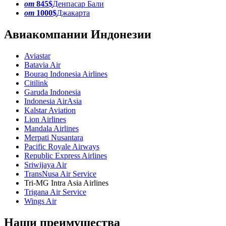
от
845$
Денпасар Бали
от
1000$
Джакарта
Авиакомпании Индонезии
Aviastar
Batavia Air
Bouraq Indonesia Airlines
Citilink
Garuda Indonesia
Indonesia AirAsia
Kalstar Aviation
Lion Airlines
Mandala Airlines
Merpati Nusantara
Pacific Royale Airways
Republic Express Airlines
Sriwijaya Air
TransNusa Air Service
Tri-MG Intra Asia Airlines
Trigana Air Service
Wings Air
Наши преимущества