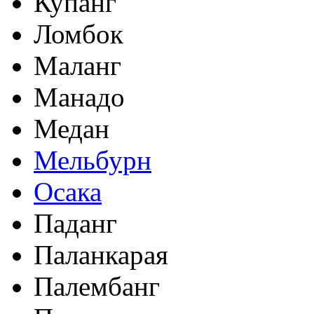
Купанг
Ломбок
Маланг
Манадо
Медан
Мельбурн
Осака
Паданг
Паланкарая
Палембанг