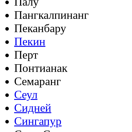
Палу
Пангкалпинанг
Пеканбару
Пекин
Перт
Понтианак
Семаранг
Сеул
Сидней
Сингапур