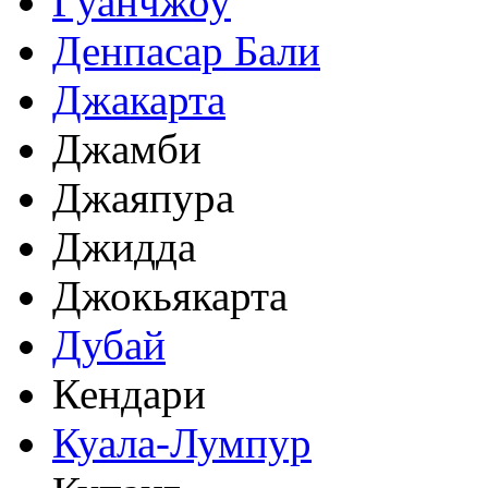
Гуанчжоу
Денпасар Бали
Джакарта
Джамби
Джаяпура
Джидда
Джокьякарта
Дубай
Кендари
Куала-Лумпур