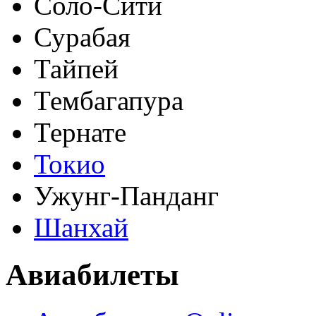
Соло-Сити
Сурабая
Тайпей
Тембагапура
Тернате
Токио
Ужунг-Панданг
Шанхай
Авиабилеты