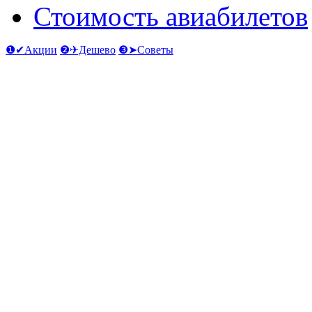
Стоимость авиабилетов
❶✔Акции
❷✈Дешево
❸➤Советы