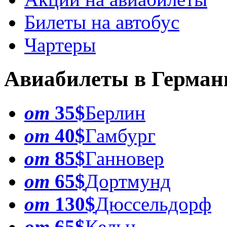
Билеты на автобус
Чартеры
Авиабилеты в Герма
от
35$
Берлин
от
40$
Гамбург
от
85$
Ганновер
от
65$
Дортмунд
от
130$
Дюссельдорф
от
65$
Кельн