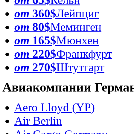
от
360$
Лейпциг
от
80$
Меминген
от
165$
Мюнхен
от
220$
Франкфурт
от
270$
Штутгарт
Авиакомпании Герма
Aero Lloyd (YP)
Air Berlin