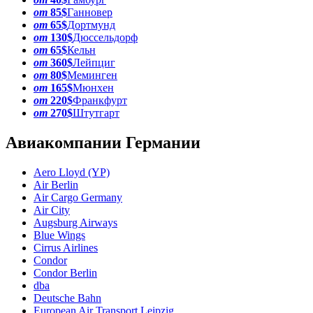
от
85$
Ганновер
от
65$
Дортмунд
от
130$
Дюссельдорф
от
65$
Кельн
от
360$
Лейпциг
от
80$
Меминген
от
165$
Мюнхен
от
220$
Франкфурт
от
270$
Штутгарт
Авиакомпании Германии
Aero Lloyd (YP)
Air Berlin
Air Cargo Germany
Air City
Augsburg Airways
Blue Wings
Cirrus Airlines
Condor
Condor Berlin
dba
Deutsche Bahn
European Air Transport Leipzig