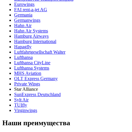
Eurowings
FAI rent-a-jet AG
Germania
Germanwings
Hahn Air
Hahn Air Systems
Hamburg Airways
Hamburg International
Hapagfly
Luftfahrtgesellschaft Walter
Lufthansa
Lufthansa CityLine
Lufthansa Systems
MHS Aviation
OLT Express Germany
Private Wings
Star Alliance
SunExpress Deutschland
Sylt Air
TUIfly
Virginwings
Наши преимущества