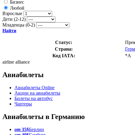
Бизнес
Любой
Взрослые
Дети (2-12)
Младенцы (0-2)
Найти
Статус:
Прек
Страна:
Герм
Код IATA:
*A
airline alliance
Авиабилеты
Авиабилеты Online
Акции на авиабилеты
Билеты на автобус
Чартеры
Авиабилеты в Германию
от
35$
Берлин
от
40$
Гамбург