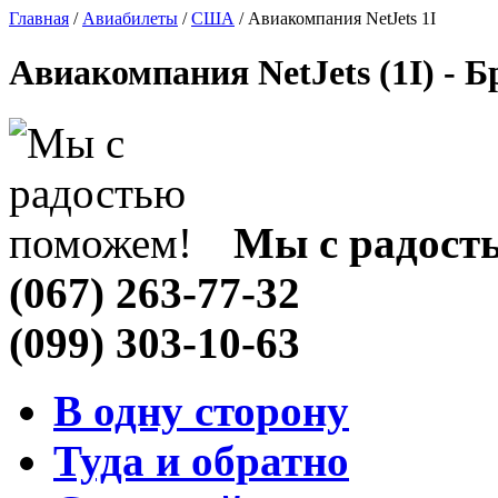
Главная
/
Авиабилеты
/
США
/ Авиакомпания NetJets 1I
Авиакомпания NetJets (1I) - 
Мы с радост
(067) 263-77-32
(099) 303-10-63
В одну сторону
Туда и обратно