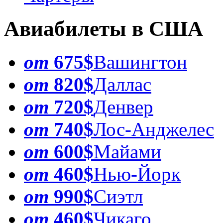
Авиабилеты в США
от
675$
Вашингтон
от
820$
Даллас
от
720$
Денвер
от
740$
Лос-Анджелес
от
600$
Майами
от
460$
Нью-Йорк
от
990$
Сиэтл
от
460$
Чикаго