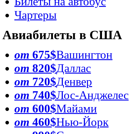
Билеты на автобус
Чартеры
Авиабилеты в США
от
675$
Вашингтон
от
820$
Даллас
от
720$
Денвер
от
740$
Лос-Анджелес
от
600$
Майами
от
460$
Нью-Йорк