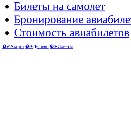
Билеты на самолет
Бронирование авиабиле
Стоимость авиабилетов
❶✔Акции
❷✈Дешево
❸➤Советы