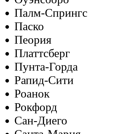
Палм-Спрингс
Паско
Пеория
Платтсберг
Пунта-Горда
Рапид-Сити
Роанок
Рокфорд
Сан-Диего
Санта-Мария