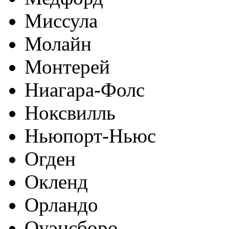
Миссула
Молайн
Монтерей
Ниагара-Фолс
Ноксвилль
Ньюпорт-Ньюс
Огден
Окленд
Орландо
Оуэнсборо