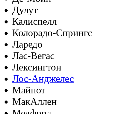
Дулут
Калиспелл
Колорадо-Спрингс
Ларедо
Лас-Вегас
Лексингтон
Лос-Анджелес
Майнот
МакАллен
Медфорд