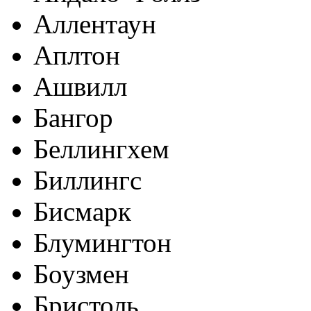
Аллентаун
Аплтон
Ашвилл
Бангор
Беллингхем
Биллингс
Бисмарк
Блумингтон
Боузмен
Бристоль