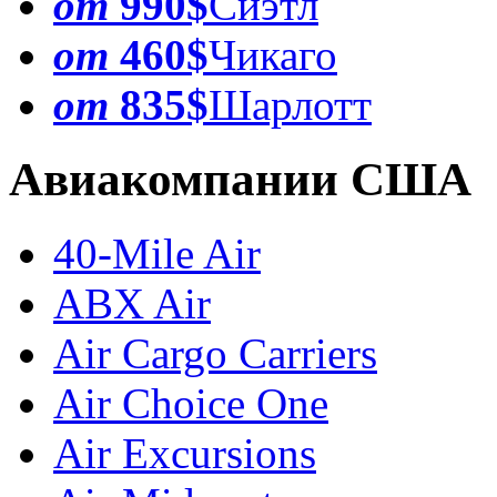
от
990$
Сиэтл
от
460$
Чикаго
от
835$
Шарлотт
Авиакомпании США
40-Mile Air
ABX Air
Air Cargo Carriers
Air Choice One
Air Excursions