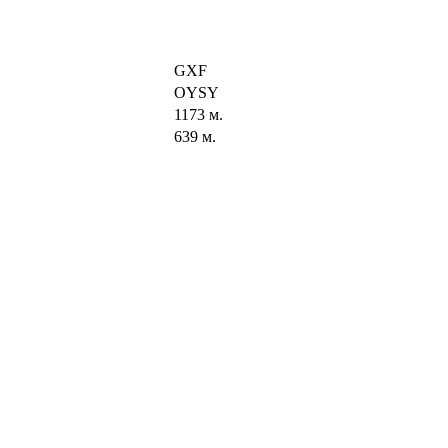
GXF
OYSY
1173 м.
639 м.