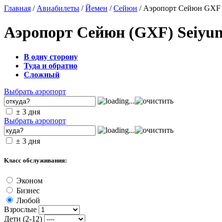
Главная
/
Авиабилеты
/
Йемен
/
Сейюн
/ Аэропорт Сейюн GXF
Аэропорт Сейюн (GXF) Seiyu
В одну сторону
Туда и обратно
Сложный
Выбрать аэропорт
± 3 дня
Выбрать аэропорт
± 3 дня
Класс обслуживания:
Эконом
Бизнес
Любой
Взрослые
Дети (2-12)