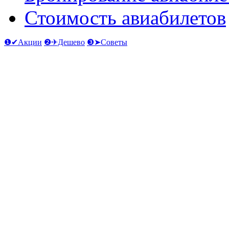
Стоимость авиабилетов
❶✔Акции
❷✈Дешево
❸➤Советы