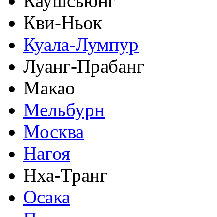
Каушсьюнг
Кви-Ньок
Куала-Лумпур
Луанг-Прабанг
Макао
Мельбурн
Москва
Нагоя
Нха-Транг
Осака