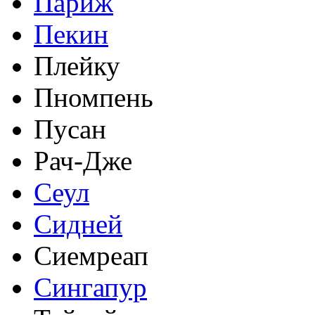
Париж
Пекин
Плейку
Пномпень
Пусан
Рач-Дже
Сеул
Сидней
Сиемреап
Сингапур