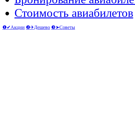
Стоимость авиабилетов
❶✔Акции
❷✈Дешево
❸➤Советы