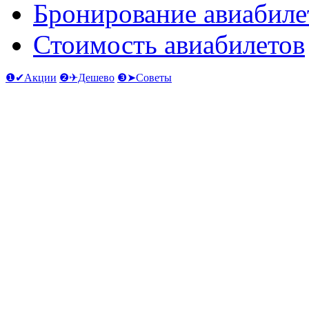
Бронирование авиабиле
Стоимость авиабилетов
❶✔Акции
❷✈Дешево
❸➤Советы