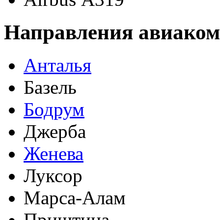
Направления авиакомп
Анталья
Базель
Бодрум
Джерба
Женева
Луксор
Марса-Алам
Приштина