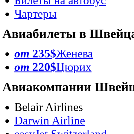
Билеты на автобус
Чартеры
Авиабилеты в Швейц
от
235$
Женева
от
220$
Цюрих
Авиакомпании Швей
Belair Airlines
Darwin Airline
easyJet Switzerland