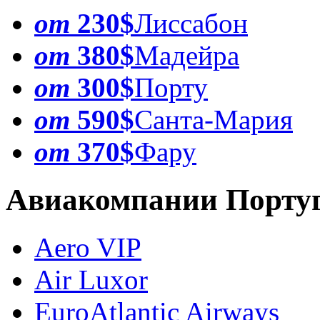
от
230$
Лиссабон
от
380$
Мадейра
от
300$
Порту
от
590$
Санта-Мария
от
370$
Фару
Авиакомпании Порту
Aero VIP
Air Luxor
EuroAtlantic Airways