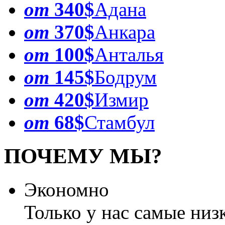
от
340$
Адана
от
370$
Анкара
от
100$
Анталья
от
145$
Бодрум
от
420$
Измир
от
68$
Стамбул
ПОЧЕМУ МЫ?
Экономно
Только у нас самые низ