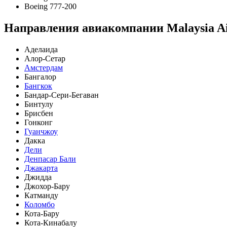
Boeing 777-200
Направления авиакомпании Malaysia Ai
Аделаида
Алор-Сетар
Амстердам
Бангалор
Бангкок
Бандар-Сери-Бегаван
Бинтулу
Брисбен
Гонконг
Гуанчжоу
Дакка
Дели
Денпасар Бали
Джакарта
Джидда
Джохор-Бару
Катманду
Коломбо
Кота-Бару
Кота-Кинабалу