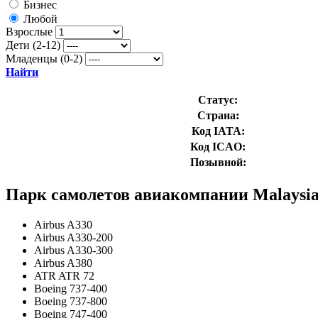
Бизнес
Любой
Взрослые
Дети (2-12)
Младенцы (0-2)
Найти
Статус:
Страна:
Код IATA:
Код ICAO:
Позывной:
Парк самолетов авиакомпании Malaysia 
Airbus A330
Airbus A330-200
Airbus A330-300
Airbus A380
ATR ATR 72
Boeing 737-400
Boeing 737-800
Boeing 747-400