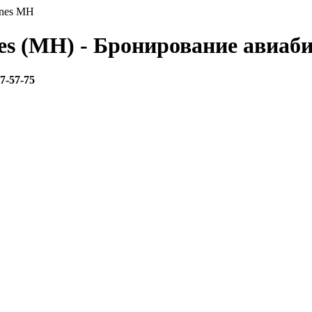
ines MH
es (MH) - Бронирование авиаб
67-57-75