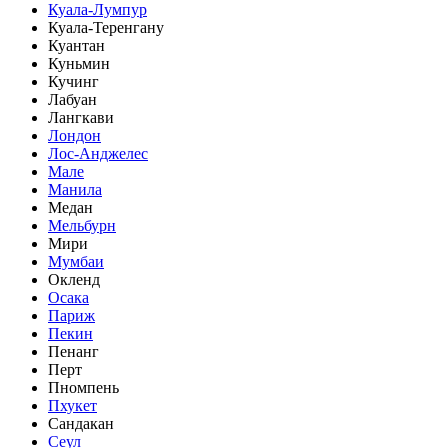
Куала-Лумпур
Куала-Теренгану
Куантан
Куньмин
Кучинг
Лабуан
Лангкави
Лондон
Лос-Анджелес
Мале
Манила
Медан
Мельбурн
Мири
Мумбаи
Окленд
Осака
Париж
Пекин
Пенанг
Перт
Пномпень
Пхукет
Сандакан
Сеул