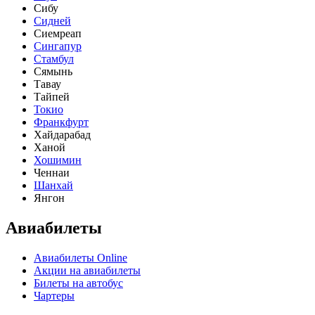
Сибу
Сидней
Сиемреап
Сингапур
Стамбул
Сямынь
Тавау
Тайпей
Токио
Франкфурт
Хайдарабад
Ханой
Хошимин
Ченнаи
Шанхай
Янгон
Авиабилеты
Авиабилеты Online
Акции на авиабилеты
Билеты на автобус
Чартеры