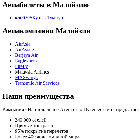
Авиабилеты в Малайзию
от
670$
Куала-Лумпур
Авиакомпании Малайзии
AirAsia
AirAsia X
Berjaya Air
Eaglexpress
Firefly
Malaysia Airlines
MASwings
Transmile Air Services
Наши преимущества
Компания «Национальное Агентство Путешествий» предлагает 
240 000 отелей
Прямые контракты
95% покрытие перелётов
Более 400 авиакомпаний мира