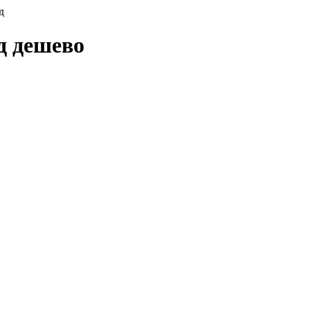
д
д дешево