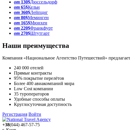
от
130$
Дюссельдорф
от
65$
Кельн
от
360$
Лейпциг
от
80$
Меминген
от
165$
Мюнхен
от
220$
Франкфурт
от
270$
Штутгарт
Наши преимущества
Компания «Национальное Агентство Путешествий» предлагает 
240 000 отелей
Прямые контракты
95% покрытие перелётов
Более 400 авиакомпаний мира
Low Cost компании
35 туроператоров
Удобные способы оплаты
Круглосуточная доступность
Регистрация
Войти
+38
(044) 467-57-75
г. Киев,