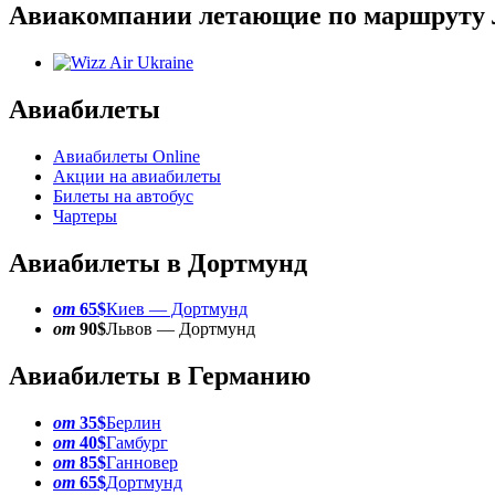
Авиакомпании летающие по маршруту 
Авиабилеты
Авиабилеты Online
Акции на авиабилеты
Билеты на автобус
Чартеры
Авиабилеты в Дортмунд
от
65$
Киев — Дортмунд
от
90$
Львов — Дортмунд
Авиабилеты в Германию
от
35$
Берлин
от
40$
Гамбург
от
85$
Ганновер
от
65$
Дортмунд