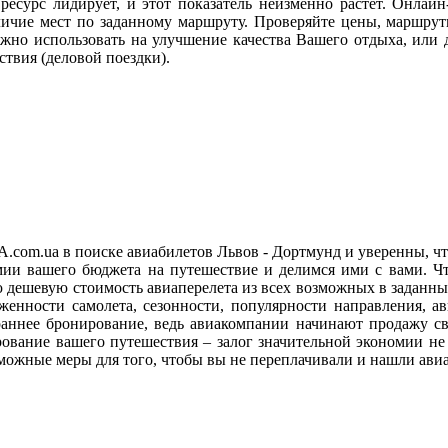
 ресурс лидирует, и этот показатель неизменно растет. Онла
личие мест по заданному маршруту. Проверяйте цены, маршрут
ожно использовать на улучшение качества Вашего отдыха, или 
твия (деловой поездки).
A.com.ua в поиске авиабилетов Львов - Дортмунд и уверенны, 
мии вашего бюджета на путешествие и делимся ими с вами. Чт
ую дешевую стоимость авиаперелета из всех возможных в заданн
руженности самолета, сезонности, популярности направления,
 раннее бронирование, ведь авиакомпании начинают продажу св
ование вашего путешествия – залог значительной экономии не 
можные меры для того, чтобы вы не переплачивали и нашли авиа