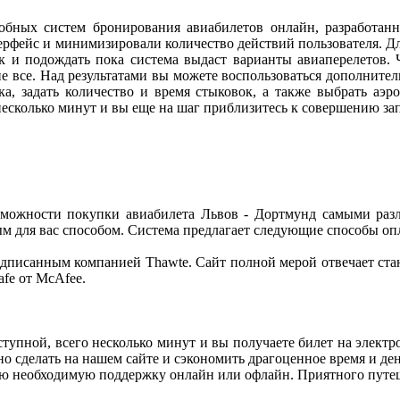
обных систем бронирования авиабилетов онлайн, разработан
рфейс и минимизировали количество действий пользователя. Дл
к и подождать пока система выдаст варианты авиаперелетов. Ч
 не все. Над результатами вы можете воспользоваться дополнит
ика, задать количество и время стыковок, а также выбрать аэ
 несколько минут и вы еще на шаг приблизитесь к совершению з
зможности покупки авиабилета Львов - Дортмунд самыми раз
ым для вас способом. Система предлагает следующие способы оп
писанным компанией Thawte. Сайт полной мерой отвечает станд
fe от McAfee.
ступной, всего несколько минут и вы получаете билет на элек
но сделать на нашем сайте и сэкономить драгоценное время и де
сю необходимую поддержку онлайн или офлайн. Приятного путеше