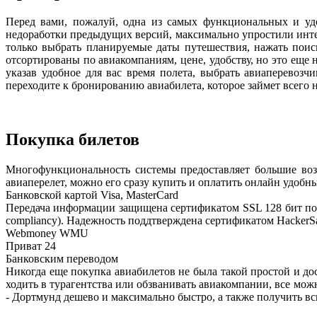
Перед вами, пожалуй, одна из самых функциональных и уд
недоработки предыдущих версий, максимально упростили инте
только выбрать планируемые даты путешествия, нажать поис
отсортированы по авиакомпаниям, цене, удобству, но это еще
указав удобное для вас время полета, выбрать авиаперевозч
переходите к бронированию авиабилета, которое займет всего
Покупка билетов
Многофункциональность системы предоставляет большие во
авиаперелет, можно его сразу купить и оплатить онлайн удобн
Банковской картой Visa, MasterCard
Передача информации защищена сертификатом SSL 128 бит под
compliancy). Надежность поддтверждена сертификатом HackerSa
Webmoney WMU
Приват 24
Банковским переводом
Никогда еще покупка авиабилетов не была такой простой и до
ходить в турагентства или обзванивать авиакомпании, все мож
- Дортмунд дешево и максимально быстро, а также получить в