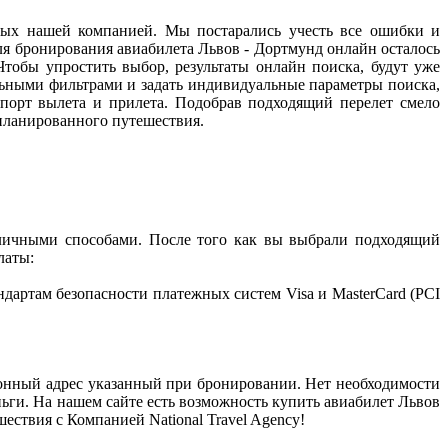
ных нашей компанией. Мы постарались учесть все ошибки и
я бронирования авиабилета Львов - Дортмунд онлайн осталось
тобы упростить выбор, результаты онлайн поиска, будут уже
ельными фильтрами и задать индивидуальные параметры поиска,
ропорт вылета и прилета. Подобрав подходящий перелет смело
апланированного путешествия.
личными способами. После того как вы выбрали подходящий
латы:
артам безопасности платежных систем Visa и MasterCard (PCI
тронный адрес указанный при бронировании. Нет необходимости
ньги. На нашем сайте есть возможность купить авиабилет Львов
ствия с Компанией National Travel Agency!