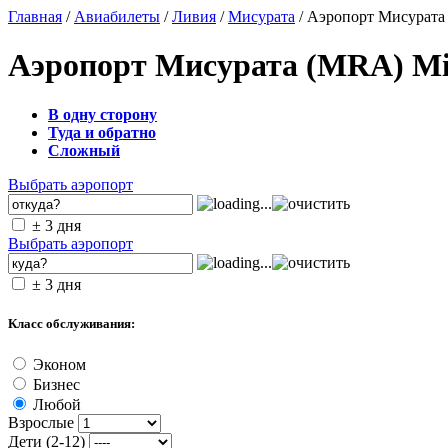
Главная
/
Авиабилеты
/
Ливия
/
Мисурата
/ Аэропорт Мисурат
Аэропорт Мисурата (MRA) Mi
В одну сторону
Туда и обратно
Сложный
Выбрать аэропорт
± 3 дня
Выбрать аэропорт
± 3 дня
Класс обслуживания:
Эконом
Бизнес
Любой
Взрослые
Дети (2-12)