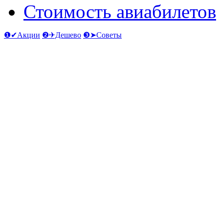
Стоимость авиабилетов
❶✔Акции
❷✈Дешево
❸➤Советы