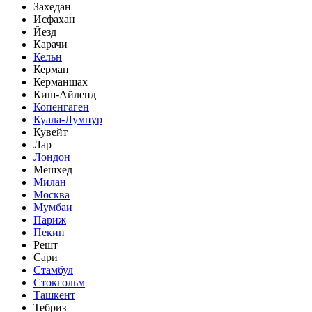
Захедан
Исфахан
Йезд
Карачи
Кельн
Керман
Керманшах
Киш-Айленд
Копенгаген
Куала-Лумпур
Кувейт
Лар
Лондон
Мешхед
Милан
Москва
Мумбаи
Париж
Пекин
Решт
Сари
Стамбул
Стокгольм
Ташкент
Тебриз