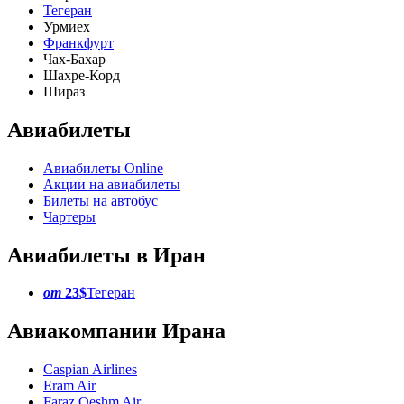
Тегеран
Урмиех
Франкфурт
Чах-Бахар
Шахре-Корд
Шираз
Авиабилеты
Авиабилеты Online
Акции на авиабилеты
Билеты на автобус
Чартеры
Авиабилеты в Иран
от
23$
Тегеран
Авиакомпании Ирана
Caspian Airlines
Eram Air
Faraz Qeshm Air