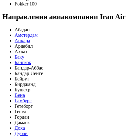
Fokker 100
Направления авиакомпании Iran Air
Абадан
Амстердам
Анкара
Ардабил
Ахваз
Баку
Бангкок
Бандар-Аббас
Бандар-Ленге
Бейрут
Бирджанд
Бушехр
Вена
Гамбург
Гетеборг
Гешм
Гордан
Дамаск
Доха
Дубай