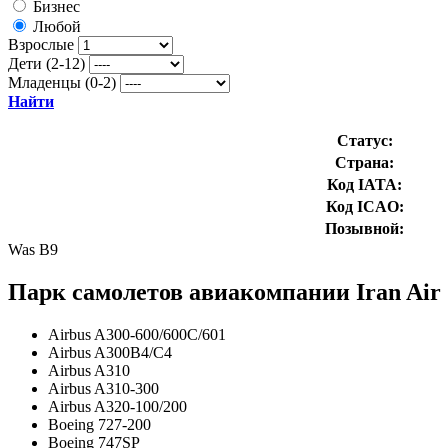
Бизнес
Любой
Взрослые
Дети (2-12)
Младенцы (0-2)
Найти
Статус:
Страна:
Код IATA:
Код ICAO:
Позывной:
Was B9
Парк самолетов авиакомпании Iran Air
Airbus A300-600/600C/601
Airbus A300B4/C4
Airbus A310
Airbus A310-300
Airbus A320-100/200
Boeing 727-200
Boeing 747SP