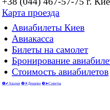
+38 (044) 467-57-75
г. Кие
Карта проезда
Авиабилеты Киев
Авиакасса
Билеты на самолет
Бронирование авиабиле
Стоимость авиабилетов
❶✔Акции
❷✈Дешево
❸➤Советы