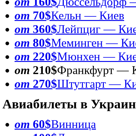
от
160$
Дюссельдорф 
от
70$
Кельн — Киев
от
360$
Лейпциг — Ки
от
80$
Меминген — Ки
от
220$
Мюнхен — Ки
от
210$
Франкфурт — 
от
270$
Штутгарт — К
Авиабилеты в Украин
от
60$
Винница