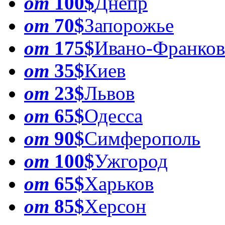
от
100$
Днепр
от
70$
Запорожье
от
175$
Ивано-Франков
от
35$
Киев
от
23$
Львов
от
65$
Одесса
от
90$
Симферополь
от
100$
Ужгород
от
65$
Харьков
от
85$
Херсон