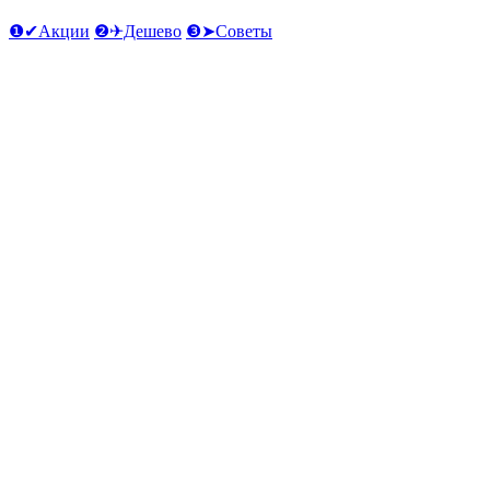
❶✔Акции
❷✈Дешево
❸➤Советы