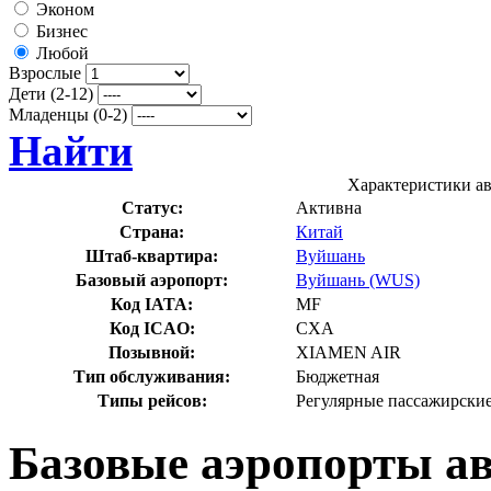
Эконом
Бизнес
Любой
Взрослые
Дети (2-12)
Младенцы (0-2)
Найти
Характеристики а
Статус:
Активна
Страна:
Китай
Штаб-квартира:
Вуйшань
Базовый аэропорт:
Вуйшань (WUS)
Код IATA:
MF
Код ICAO:
CXA
Позывной:
XIAMEN AIR
Тип обслуживания:
Бюджетная
Типы рейсов:
Регулярные пассажирские
Базовые аэропорты а