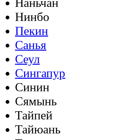
Наньчан
Нинбо
Пекин
Санья
Сеул
Сингапур
Синин
Сямынь
Тайпей
Тайюань