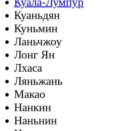
Куала-Лумпур
Куаньдян
Куньмин
Ланьчжоу
Лонг Ян
Лхаса
Ляньжань
Макао
Нанкин
Наньнин