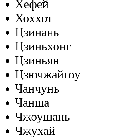
Хефей
Хоххот
Цзинань
Цзиньхонг
Цзиньян
Цзючжайгоу
Чанчунь
Чанша
Чжоушань
Чжухай