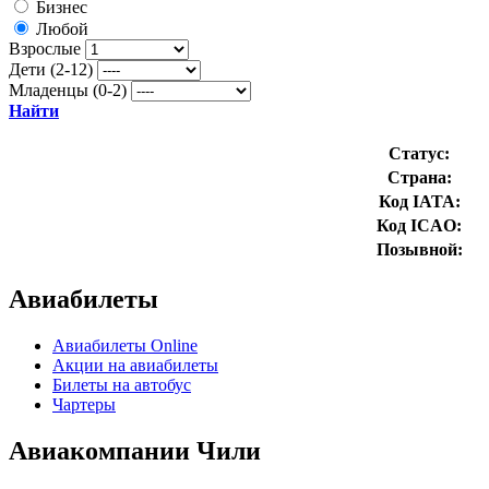
Бизнес
Любой
Взрослые
Дети (2-12)
Младенцы (0-2)
Найти
Статус:
Страна:
Код IATA:
Код ICAO:
Позывной:
Авиабилеты
Авиабилеты Online
Акции на авиабилеты
Билеты на автобус
Чартеры
Авиакомпании Чили