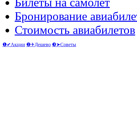
Билеты на самолет
Бронирование авиабиле
Стоимость авиабилетов
❶✔Акции
❷✈Дешево
❸➤Советы