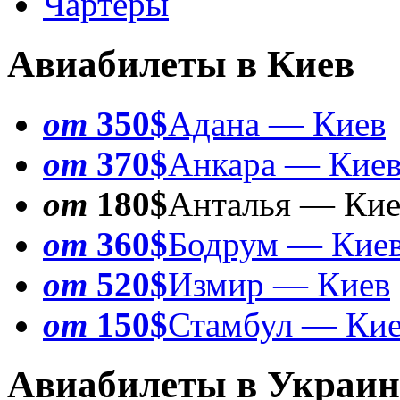
Чартеры
Авиабилеты в Киев
от
350$
Адана — Киев
от
370$
Анкара — Кие
от
180$
Анталья — Кие
от
360$
Бодрум — Кие
от
520$
Измир — Киев
от
150$
Стамбул — Ки
Авиабилеты в Украин