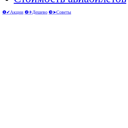
❶✔Акции
❷✈Дешево
❸➤Советы