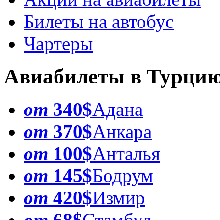
Билеты на автобус
Чартеры
Авиабилеты в Турци
от
340$
Адана
от
370$
Анкара
от
100$
Анталья
от
145$
Бодрум
от
420$
Измир
от
68$
Стамбул