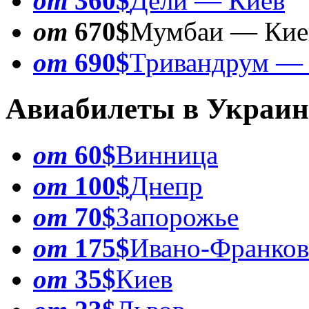
от
360$
Дели — Киев
от
670$
Мумбаи — Кие
от
690$
Тривандрум —
Авиабилеты в Украин
от
60$
Винница
от
100$
Днепр
от
70$
Запорожье
от
175$
Ивано-Франков
от
35$
Киев