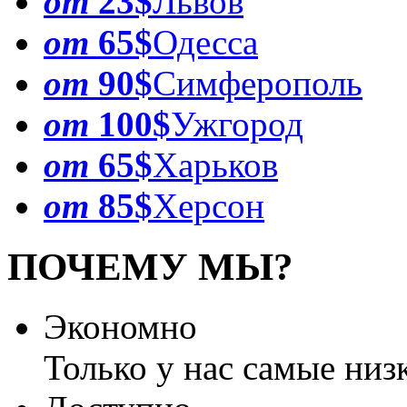
от
23$
Львов
от
65$
Одесса
от
90$
Симферополь
от
100$
Ужгород
от
65$
Харьков
от
85$
Херсон
ПОЧЕМУ МЫ?
Экономно
Только у нас самые низ