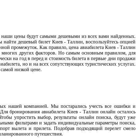
то наши цены будут самыми дешевыми из всех вами найденных.
ы найти дешевый билет Киев - Таллин, воспользуйтесь опцией
нной промежуток. Как правило, цена авиабилета Киев - Таллин
 и многих других факторов. Но самым основным правилом, для
чески на год в перед и стоимость билета в первые дни продажи
иабилета, но и на всех сопутствующих туристических услугах.
самой низкой цене.
ных нашей компанией. Мы постарались учесть все ошибки и
Для бронирования авиабилета Киев - Таллин онлайн осталось
тобы упростить выбор, результаты онлайн поиска, будут уже
ельными фильтрами и задать индивидуальные параметры поиска,
ропорт вылета и прилета. Подобрав подходящий перелет смело
апланированного путешествия.