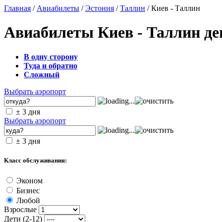
Главная
/
Авиабилеты
/
Эстония
/
Таллин
/ Киев - Таллин
Авиабилеты Киев - Таллин д
В одну сторону
Туда и обратно
Сложный
Выбрать аэропорт
± 3 дня
Выбрать аэропорт
± 3 дня
Класс обслуживания:
Эконом
Бизнес
Любой
Взрослые
Дети (2-12)