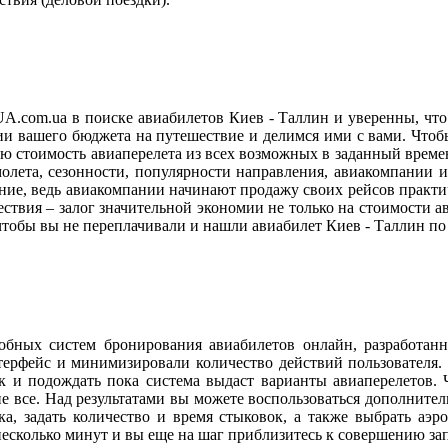
UA.com.ua в поиске авиабилетов Киев - Таллин и уверенны, ч
и вашего бюджета на путешествие и делимся ими с вами. Чтоб
вую стоимость авиаперелета из всех возможных в заданный време
амолета, сезонности, популярности направления, авиакомпании
ание, ведь авиакомпании начинают продажу своих рейсов практи
ствия – залог значительной экономии не только на стоимости ав
тобы вы не переплачивали и нашли авиабилет Киев - Таллин по 
обных систем бронирования авиабилетов онлайн, разработан
ерфейс и минимизировали количество действий пользователя. 
к и подождать пока система выдаст варианты авиаперелетов. Ч
 не все. Над результатами вы можете воспользоваться дополнит
ика, задать количество и время стыковок, а также выбрать аэ
 несколько минут и вы еще на шаг приблизитесь к совершению з