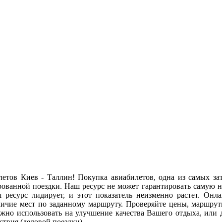
летов Киев - Таллин! Покупка авиабилетов, одна из самых 
ованной поездки. Наш ресурс не может гарантировать самую ни
ш ресурс лидирует, и этот показатель неизменно растет. Он
личие мест по заданному маршруту. Проверяйте цены, маршрут
ожно использовать на улучшение качества Вашего отдыха, или 
твия (деловой поездки).