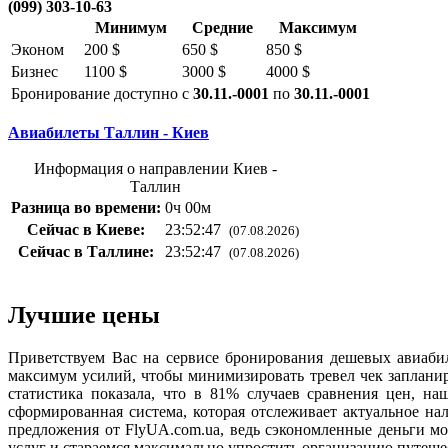
(099) 303-10-63
Минимум
Средние
Максимум
Эконом
200 $
650 $
850 $
Бизнес
1100 $
3000 $
4000 $
Бронирование доступно с
30.11.-0001
по
30.11.-0001
Авиабилеты Таллин - Киев
Информация о направлении Киев -
Таллин
Разница во времени:
0ч 00м
Сейчас в Киеве:
23:52:47
(07.08.2026)
Сейчас в Таллине:
23:52:47
(07.08.2026)
Лучшие цены
Приветствуем Вас на сервисе бронирования дешевых авиаби
максимум усилий, чтобы минимизировать тревел чек запланир
статистика показала, что в 81% случаев сравнения цен, на
сформированная система, которая отслеживает актуальное на
предложения от FlyUA.com.ua, ведь сэкономленные деньги м
услуг и стараемся максимально упростить организацию путешес