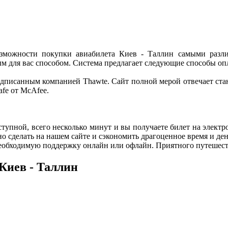
озможности покупки авиабилета Киев - Таллин самыми разл
ым для вас способом. Система предлагает следующие способы оп
писанным компанией Thawte. Сайт полной мерой отвечает станд
fe от McAfee.
ступной, всего несколько минут и вы получаете билет на элек
но сделать на нашем сайте и сэкономить драгоценное время и ден
еобходимую поддержку онлайн или офлайн. Приятного путешестви
Киев - Таллин