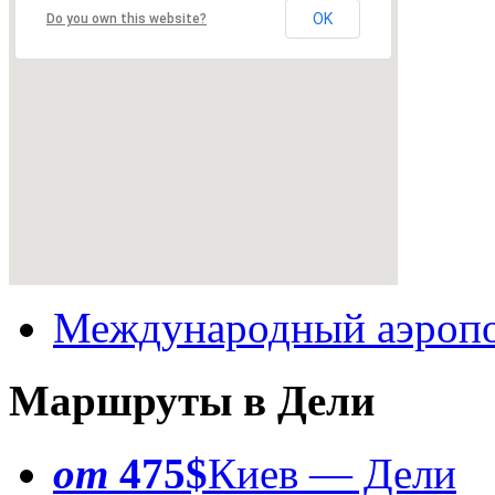
OK
Do you own this website?
Международный аэропо
Маршруты в Дели
от
475$
Киев — Дели