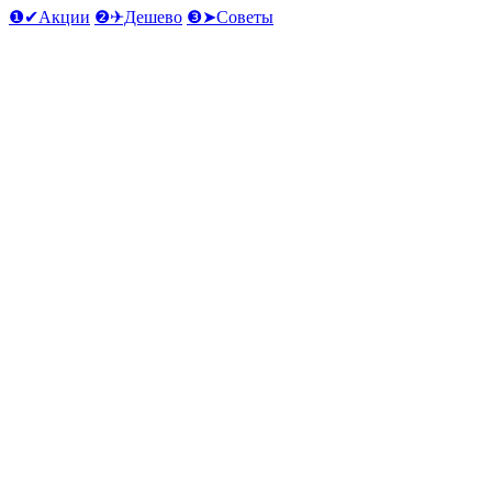
❶✔Акции
❷✈Дешево
❸➤Советы