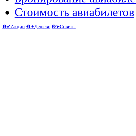
Стоимость авиабилетов
❶✔Акции
❷✈Дешево
❸➤Советы